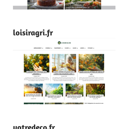
loisiragri.fr
votredeco.fr