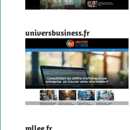
universbusiness.fr
mllee.fr